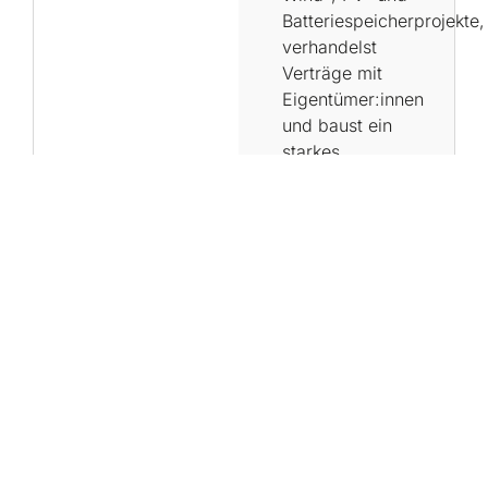
Batteriespeicherprojekte,
verhandelst
Verträge mit
Eigentümer:innen
und baust ein
starkes
Netzwerk an
relevanten
Stakeholdern
auf. Dabei
begleitest du
Projekte von
der ersten
Kontaktaufnahme
bis zum
Vertragsabschluss
und behältst
Fortschritt,